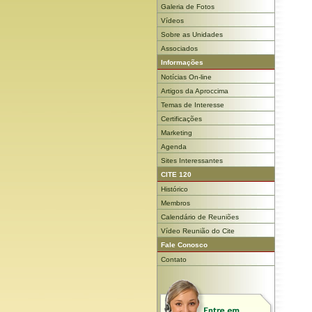
Galeria de Fotos
Vídeos
Sobre as Unidades
Associados
Informações
Notícias On-line
Artigos da Aproccima
Temas de Interesse
Certificações
Marketing
Agenda
Sites Interessantes
CITE 120
Histórico
Membros
Calendário de Reuniões
Vídeo Reunião do Cite
Fale Conosco
Contato