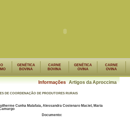
RO
GENÉTICA
CARNE
GENÉTICA
CARNE
SMO
BOVINA
BOVINA
OVINA
OVINA
Informações
Artigos da Aproccima
DES DE COORDENAÇÃO DE PRODUTORES RURAIS
uilherme Cunha Malafaia, Alessandra Costenaro Maciel, Maria
 Camargo
Documento: