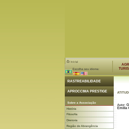
AG
TURI
Escolha seu idioma:
RASTREABILIDADE
APROCCIMA PRESTIGE
ATITU
Sobre a Associação
G
Autor:
Emilia
História
Filosofia
Diretoria
Região de Abrangência