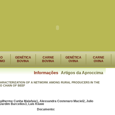
RO
GENÉTICA
CARNE
GENÉTICA
CARNE
SMO
BOVINA
BOVINA
OVINA
OVINA
Informações
Artigos da Aproccima
HARACTERIZATION OF A NETWORK AMONG RURAL PRODUCERS IN THE
O CHAIN OF BEEF
uilherme Cunha Malafaia1, Alessandra Costenaro Maciel2, Julio
Jardim Barcellos3, Luis Kluwe
Documento: