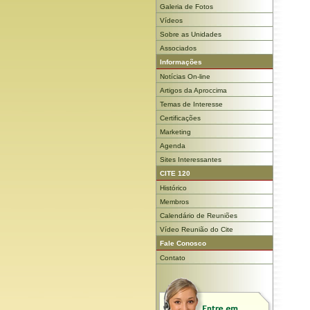
Galeria de Fotos
Vídeos
Sobre as Unidades
Associados
Informações
Notícias On-line
Artigos da Aproccima
Temas de Interesse
Certificações
Marketing
Agenda
Sites Interessantes
CITE 120
Histórico
Membros
Calendário de Reuniões
Vídeo Reunião do Cite
Fale Conosco
Contato