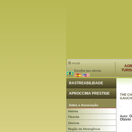
AG
TURI
Escolha seu idioma:
RASTREABILIDADE
APROCCIMA PRESTIGE
THE C
GAUCH
Sobre a Associação
.
História
G
Autor:
Filosofia
Otavio 
Diretoria
Região de Abrangência