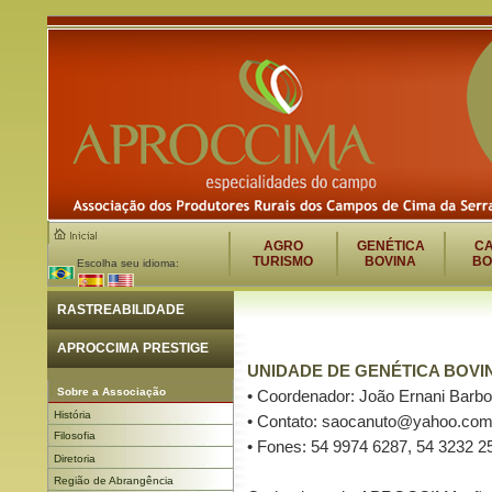
AGRO
GENÉTICA
C
TURISMO
BOVINA
BO
Escolha seu idioma:
RASTREABILIDADE
APROCCIMA PRESTIGE
UNIDADE DE GENÉTICA BOVI
Sobre a Associação
• Coordenador: João Ernani Barb
História
• Contato: saocanuto@yahoo.com
Filosofia
• Fones: 54 9974 6287, 54 3232 2
Diretoria
Região de Abrangência