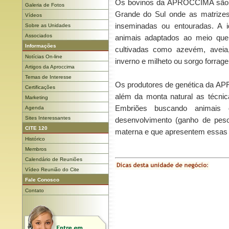
Os bovinos da APROCCIMA são 
Galeria de Fotos
Grande do Sul onde as matrize
Vídeos
inseminadas ou entouradas. A i
Sobre as Unidades
Associados
animais adaptados ao meio que 
Informações
cultivadas como azevém, aveia
Notícias On-line
inverno e milheto ou sorgo forrage
Artigos da Aproccima
Temas de Interesse
Os produtores de genética da AP
Certificações
além da monta natural as técnica
Marketing
Embriões buscando animais 
Agenda
Sites Interessantes
desenvolvimento (ganho de peso)
CITE 120
materna e que apresentem essas 
Histórico
Membros
Calendário de Reuniões
Vídeo Reunião do Cite
Fale Conosco
Contato