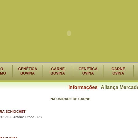
RO
GENÉTICA
CARNE
GENÉTICA
CARNE
SMO
BOVINA
BOVINA
OVINA
OVINA
Informações
Aliança Mercad
NA UNIDADE DE CARNE
RA SCHIOCHET
3-1719 - Antônio Prado - RS