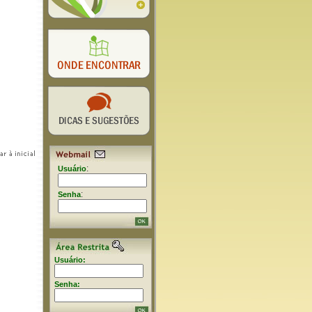
:
Usuário
:
Senha
Usuário:
Senha: