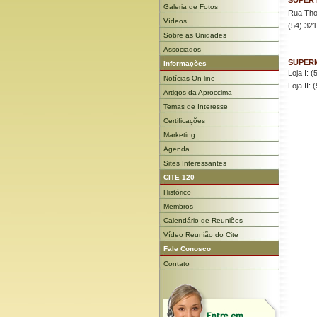
SUPER
Galeria de Fotos
Rua Tho
Vídeos
(54) 321
Sobre as Unidades
Associados
SUPER
Informações
Loja I: 
Notícias On-line
Loja II:
Artigos da Aproccima
Temas de Interesse
Certificações
Marketing
Agenda
Sites Interessantes
CITE 120
Histórico
Membros
Calendário de Reuniões
Vídeo Reunião do Cite
Fale Conosco
Contato