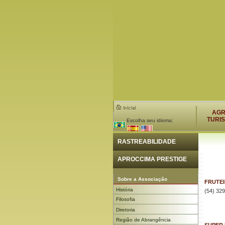
AG
TURI
Escolha seu idioma:
RASTREABILIDADE
APROCCIMA PRESTIGE
Sobre a Associação
FRUTEI
História
(54) 329
Filosofia
Diretoria
Região de Abrangência