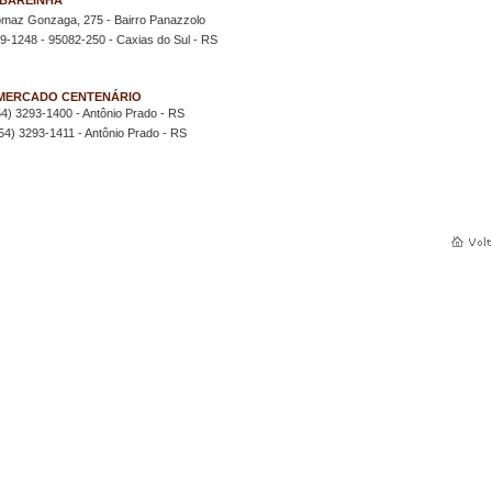
 BAREINHA
maz Gonzaga, 275 - Bairro Panazzolo
9-1248 - 95082-250 - Caxias do Sul - RS
MERCADO CENTENÁRIO
(54) 3293-1400 - Antônio Prado - RS
 (54) 3293-1411 - Antônio Prado - RS