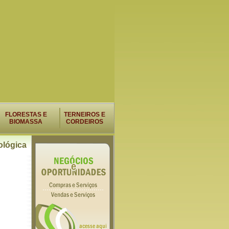
FLORESTAS E
TERNEIROS E
BIOMASSA
CORDEIROS
ológica