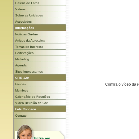
Galeria de Fotos
Vídeos
Sobre as Unidades
Associados
Informações
Notícias On-line
Artigos da Aproccima
Temas de Interesse
Certificações
Marketing
Agenda
Sites Interessantes
CITE 120
Confira o vídeo da 
Histórico
Membros
Calendário de Reuniões
Vídeo Reunião do Cite
Fale Conosco
Contato