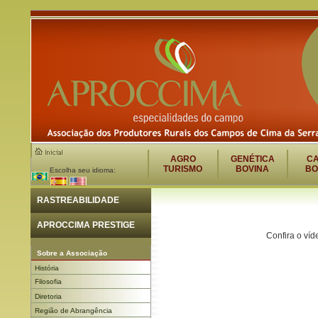
AGRO
GENÉTICA
C
TURISMO
BOVINA
BO
Escolha seu idioma:
RASTREABILIDADE
APROCCIMA PRESTIGE
Confira o víd
Sobre a Associação
História
Filosofia
Diretoria
Região de Abrangência