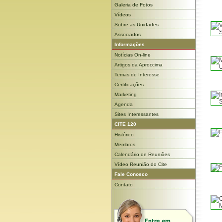
Galeria de Fotos
Vídeos
Sobre as Unidades
Associados
Informações
Notícias On-line
Artigos da Aproccima
Temas de Interesse
Certificações
Marketing
Agenda
Sites Interessantes
CITE 120
Histórico
Membros
Calendário de Reuniões
Vídeo Reunião do Cite
Fale Conosco
Contato