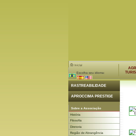
AG
TURI
Escolha seu idioma:
RASTREABILIDADE
APROCCIMA PRESTIGE
Sobre a Associação
História
Filosofia
Diretoria
Região de Abrangência