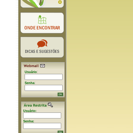
:
Usuário
:
Senha
Usuário:
Senha: