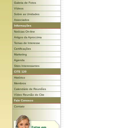
Galeria de Fotos
Vídeos
Sobre as Unidades
Associados
Informações
Notícias On-line
Artigos da Aproccima
Temas de Interesse
Certificações
Marketing
Agenda
Sites Interessantes
CITE 120
Histórico
Membros
Calendário de Reuniões
Vídeo Reunião do Cite
Fale Conosco
Contato