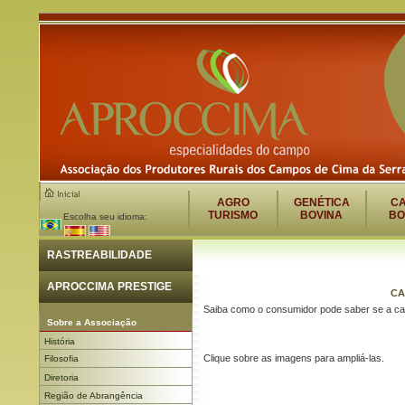
AGRO
GENÉTICA
C
TURISMO
BOVINA
BO
Escolha seu idioma:
RASTREABILIDADE
APROCCIMA PRESTIGE
CA
Saiba como o consumidor pode saber se a ca
Sobre a Associação
História
Clique sobre as imagens para ampliá-las.
Filosofia
Diretoria
Região de Abrangência