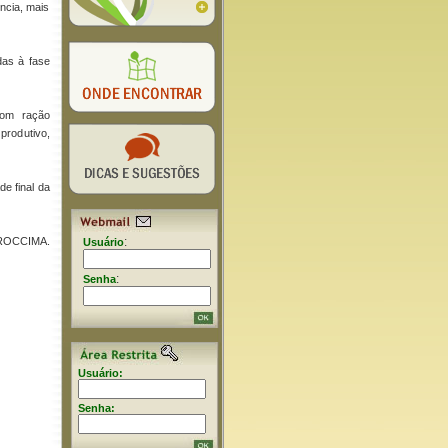
ncia, mais
das à fase
com ração
produtivo,
de final da
PROCCIMA.
:
Usuário
:
Senha
Usuário:
Senha: