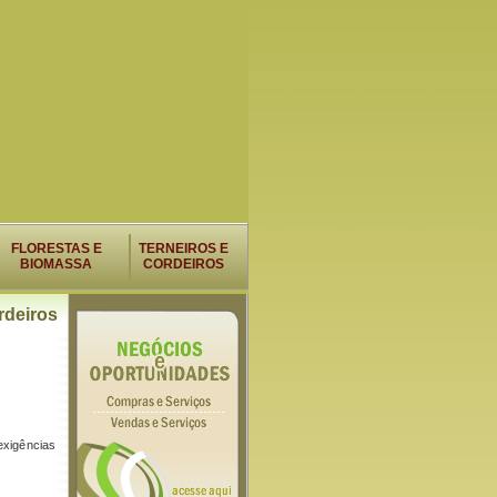
FLORESTAS E
TERNEIROS E
BIOMASSA
CORDEIROS
rdeiros
exigências