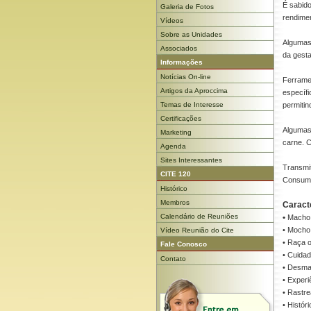
É sabido
Galeria de Fotos
rendimen
Vídeos
Sobre as Unidades
Algumas
Associados
da gesta
Informações
Notícias On-line
Ferrame
Artigos da Aproccima
específi
Temas de Interesse
permitin
Certificações
Algumas 
Marketing
carne. C
Agenda
Sites Interessantes
Transm
CITE 120
Consumid
Histórico
Membros
Caracte
Calendário de Reuniões
•
Macho 
• Mocho
Vídeo Reunião do Cite
• Raça o
Fale Conosco
• Cuidad
Contato
• Desm
• Experi
• Rastre
• Históri