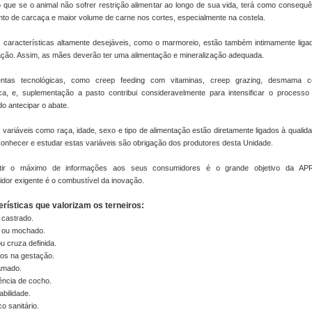
 que se o animal não sofrer restrição alimentar ao longo de sua vida, terá como consequê
to de carcaça e maior volume de carne nos cortes, especialmente na costela.
 características altamente desejáveis, como o marmoreio, estão também intimamente liga
ção. Assim, as mães deverão ter uma alimentação e mineralização adequada.
ntas tecnológicas, como creep feeding com vitaminas, creep grazing, desmama 
ca, e, suplementação a pasto contribui consideravelmente para intensificar o processo 
do antecipar o abate.
variáveis como raça, idade, sexo e tipo de alimentação estão diretamente ligados à qualida
onhecer e estudar estas variáveis são obrigação dos produtores desta Unidade.
itir o máximo de informações aos seus consumidores é o grande objetivo da A
or exigente é o combustível da inovação.
rísticas que valorizam os terneiros:
castrado.
 ou mochado.
u cruza definida.
os na gestação.
amado.
ência de cocho.
abilidade.
co sanitário.