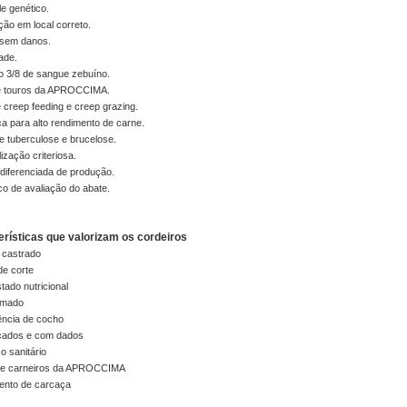
le genético.
ção em local correto.
 sem danos.
dade.
o 3/8 de sangue zebuíno.
e touros da APROCCIMA.
 creep feeding e creep grazing.
a para alto rendimento de carne.
de tuberculose e brucelose.
lização criteriosa.
diferenciada de produção.
ico de avaliação do abate.
rísticas que valorizam os cordeiros
 castrado
de corte
tado nutricional
amado
ência de cocho
ficados e com dados
co sanitário
s de carneiros da APROCCIMA
ento de carcaça