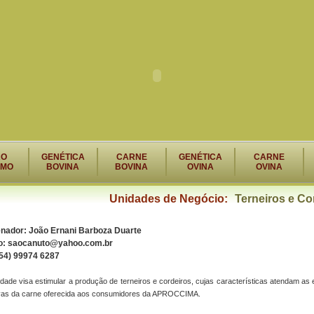
RO
GENÉTICA
CARNE
GENÉTICA
CARNE
SMO
BOVINA
BOVINA
OVINA
OVINA
Unidades de Negócio:
Terneiros e Co
nador: João Ernani Barboza Duarte
o: saocanuto@yahoo.com.br
(54) 99974 6287
dade visa estimular a produção de terneiros e cordeiros, cujas características atendam as 
tivas da carne oferecida aos consumidores da APROCCIMA.