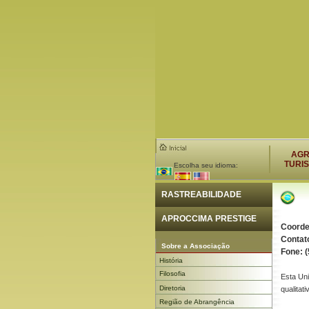
AG
TURI
Escolha seu idioma:
RASTREABILIDADE
APROCCIMA PRESTIGE
Coorde
Contat
Sobre a Associação
Fone: 
História
Filosofia
Esta Uni
Diretoria
qualita
Região de Abrangência