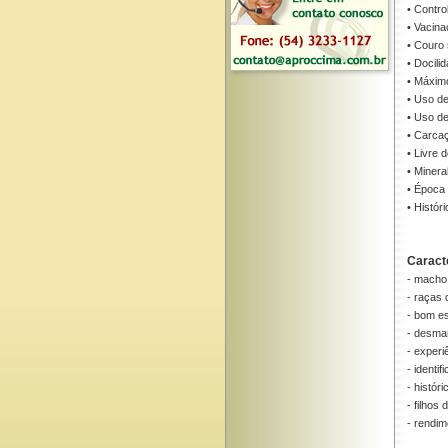
• Contro
• Vacina
• Couro
• Docili
• Máxim
• Uso d
• Uso de
• Carcaç
• Livre 
• Minera
• Época 
• Histór
Caracte
- macho
- raças 
- bom es
- desm
- experi
- identi
- históri
- filho
- rendim