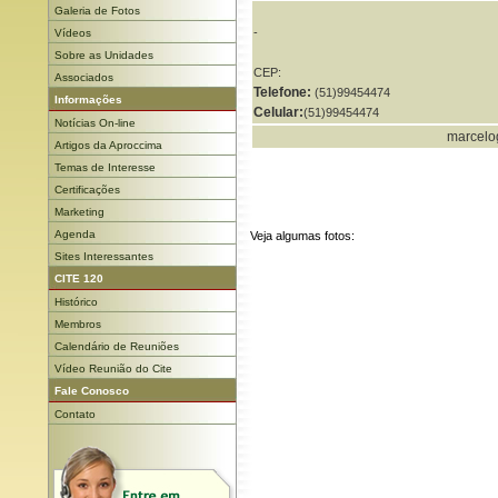
Galeria de Fotos
-
Vídeos
Sobre as Unidades
CEP:
Associados
Telefone:
(51)99454474
Informações
Celular:
(51)99454474
Notícias On-line
marcelog
Artigos da Aproccima
Temas de Interesse
Certificações
Marketing
Agenda
Veja algumas fotos:
Sites Interessantes
CITE 120
Histórico
Membros
Calendário de Reuniões
Vídeo Reunião do Cite
Fale Conosco
Contato