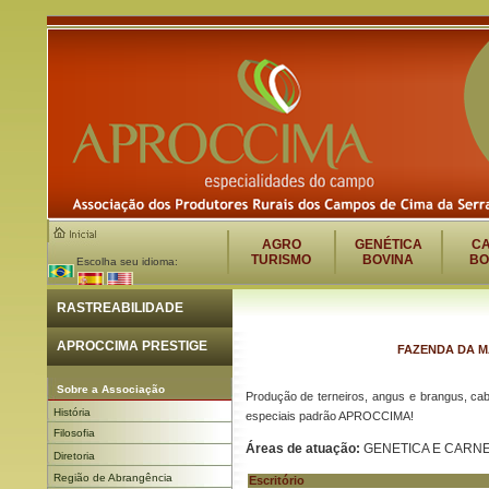
AGRO
GENÉTICA
C
TURISMO
BOVINA
BO
Escolha seu idioma:
RASTREABILIDADE
APROCCIMA PRESTIGE
FAZENDA DA M
Sobre a Associação
Produção de terneiros, angus e brangus, cab
História
especiais padrão APROCCIMA!
Filosofia
Áreas de atuação:
GENETICA E CARNE
Diretoria
Região de Abrangência
Escritório